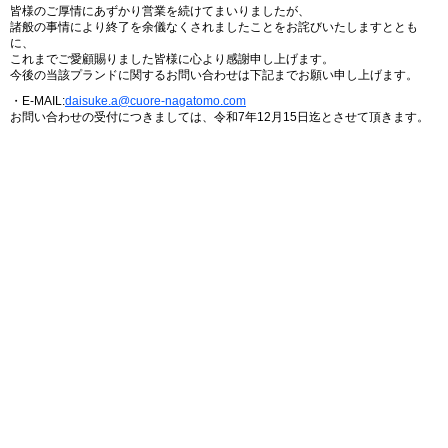
皆様のご厚情にあずかり営業を続けてまいりましたが、
諸般の事情により終了を余儀なくされましたことをお詫びいたしますととも
に、
これまでご愛顧賜りました皆様に心より感謝申し上げます。
今後の当該プランドに関するお問い合わせは下記までお願い申し上げます。
・E-MAIL:
daisuke.a@cuore-nagatomo.com
お問い合わせの受付につきましては、令和7年12月15日迄とさせて頂きます。